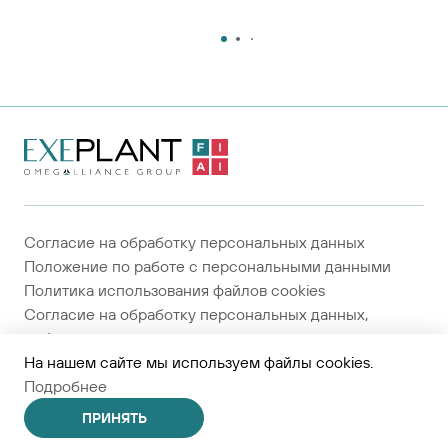
На главную
страницу
Согласие на обработку персональных данных
Положение по работе с персональными данными
Политика использования файлов cookies
Согласие на обработку персональных данных,
собираемых метрическими системами
На нашем сайте мы используем файлы cookies.
Средства разработки
Подробнее
© Группа компаний «ОМЕГАЛЬЯНС»
2024-2026
Сделано
Code Studio
ПРИНЯТЬ