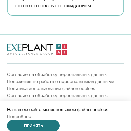
соответствовать его ожиданиям
На главную
страницу
Согласие на обработку персональных данных
Положение по работе с персональными данными
Политика использования файлов cookies
Согласие на обработку персональных данных,
собираемых метрическими системами
Средства разработки
На нашем сайте мы используем файлы cookies.
© Группа компаний «ОМЕГАЛЬЯНС»
Подробнее
2024-2026
Сделано
Code Studio
ПРИНЯТЬ