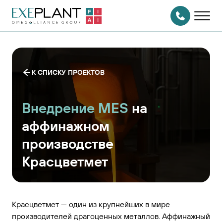
На главную
страницу
СВЯЗАТЬСЯ
С НАМИ
К СПИСКУ ПРОЕКТОВ
Внедрение MES
на
аффинажном
производстве
Красцветмет
Красцветмет — один из крупнейших в мире
производителей драгоценных металлов. Аффинажный